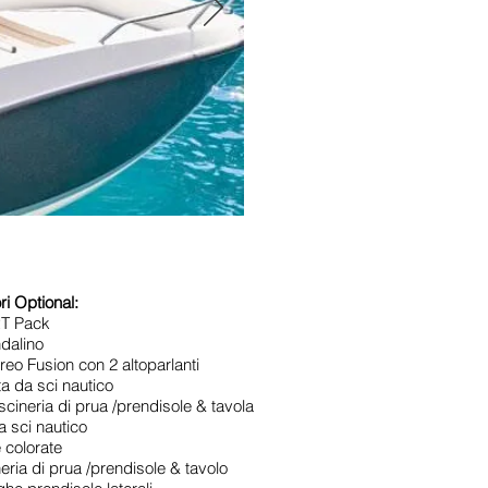
i Optional:
T Pack
alino
 Fusion con 2 altoparlanti
da sci nautico
eria di prua /prendisole & tavola
a sci nautico
 colorate
eria di prua /prendisole & tavolo