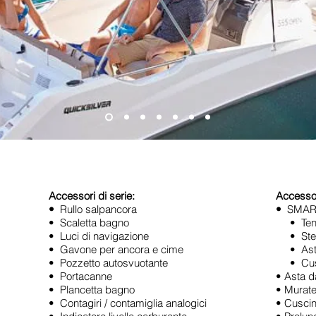
Accessori di serie:
Accessor
•
Rullo salpancora
•
SMAR
• Scaletta bagno
• Tend
• Luci di navigazione
• Stereo
• Gavone per ancora e cime
• Asta 
• Pozzetto autosvuotante
• Cuscin
• Portacanne
• Asta d
• Plancetta bagno
• Murate
• Contagiri / contamiglia analogici
• Cuscin